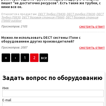
пишет "не достаточно ресурсов". Есть такие же трубки, с
ними все ок.
Относится к продуктам:
DECT Трубка iT8430
,
DECT трубка iT8630
,
DECT
Трубка iT8830
,
DECT базовая станция iT8660
,
DECT базовая станция
iT8660 outdoor
Просмотров: 2105
смотреть ответ
Можно ли использовать DECT системы iTone с
оборудованием других производителей?
Просмотров: 2087
смотреть ответ
«
‹
1
2
все
Задать вопрос по оборудованию
Имя
E-mail