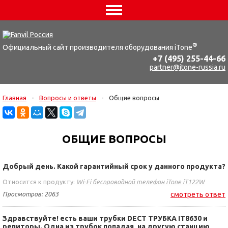
®
Официальный сайт производителя оборудования iTone
+7 (495) 255-44-66
partner@itone-russia.ru
Главная
-
Вопросы и ответы
-
Общие вопросы
ОБЩИЕ ВОПРОСЫ
Добрый день. Какой гарантийный срок у данного продукта?
Относится к продукту:
Wi-Fi беспроводной телефон iTone iT122W
Просмотров: 2063
смотреть ответ
Здравствуйте! есть ваши трубки DECT ТРУБКА IT8630 и
репиторы. Одна из трубок попадая, на другую станцию,