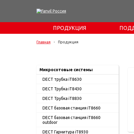
ПРОДУКЦИЯ
ПОД
Главная
-
Продукция
Микросотовые системы
DECT трубка iT8630
DECT Трубка iT8430
DECT Трубка iT8830
DECT базовая станция iT8660
DECT базовая станция iT8660
outdoor
DECT Гарнитура iT8930