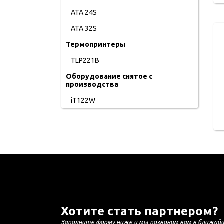
ATA 24S
ATA 32S
Термопринтеры
TLP221B
Оборудование снятое с
производства
iT122W
Хотите стать партнером?
Заполните форму ниже и мы позвоним вам в ближай